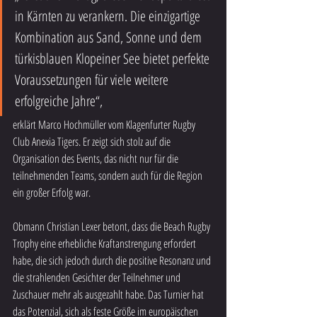
in Kärnten zu verankern. Die einzigartige 
Kombination aus Sand, Sonne und dem 
türkisblauen Klopeiner See bietet perfekte 
Voraussetzungen für viele weitere 
erfolgreiche Jahre“,
erklärt Marco Hochmüller vom Klagenfurter Rugby 
Club Anexia Tigers. Er zeigt sich stolz auf die 
Organisation des Events, das nicht nur für die 
teilnehmenden Teams, sondern auch für die Region 
ein großer Erfolg war.
Obmann Christian Lexer betont, dass die Beach Rugby 
Trophy eine erhebliche Kraftanstrengung erfordert 
habe, die sich jedoch durch die positive Resonanz und 
die strahlenden Gesichter der Teilnehmer und 
Zuschauer mehr als ausgezahlt habe. Das Turnier hat 
das Potenzial, sich als feste Größe im europäischen 