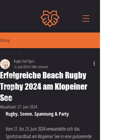
Beitrag
All Posts
Rugby Club Tigers
All Posts
26. Juni 2024
2 Min. Lesezeit
Erfolgreiche Beach Rugby
Damen
Trophy 2024 am Klopeiner
Herren
See
Juniors
Aktualisiert:
27. Juni 2024
Rugby. Sonne. Spannung & Party
Vom 21. bis 23. Juni 2024 verwandelte sich das 
Sportstrandbad am Klopeiner See in eine pulsierende 