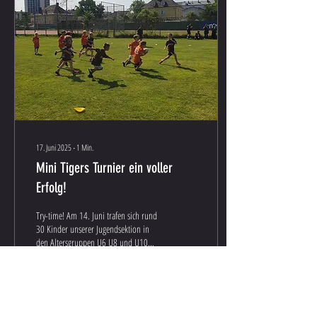
17. Juni 2025
∙
1
Min.
Mini Tigers Turnier ein voller
Erfolg!
Try-time! Am 14. Juni trafen sich rund
30 Kinder unserer Jugendsektion in
den Altersgruppen U6 U8 und U10
um erste Spielerfahrungen bei...
75
0
1