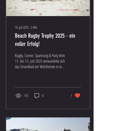
16. Juli 2025
∙
2
Min.
Beach Rugby Trophy 2025 - ein
voller Erfolg!
Rugby. Sonne. Spannung & Party Vom
11. bis 13. Juli 2025 verwandelte sich
das Strandbad am Wörthersee in eine
pulsierende Arena für das...
116
0
1