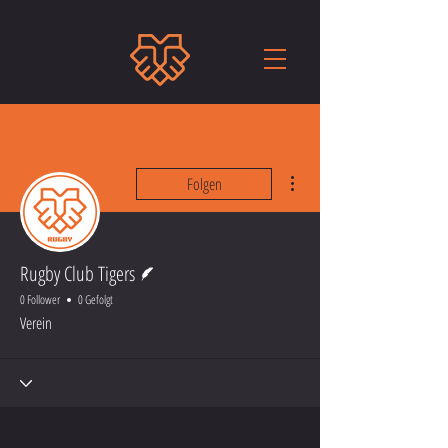
Weitere Optionen
Folgen
Autor
Rugby Club Tigers
0 Follower
0 Gefolgt
Verein