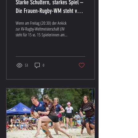
Starke Schultern, starkes Spiel –
Die Frauen-Rugby-WM steht vor
der Tür!
Wenn am Freitag (20:30) der Ankick
zur XV-Rugby-Weltmeisterschaft (XV
steht für 15 vs. 15 Spielerinnen am
Platz) der Frauen zwischen...
53
0