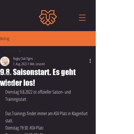
Beitrag
All Posts
Rugby Club Tigers
All Posts
1. Aug. 2022
1 Min. Lesezeit
9.8. Saisonstart. Es geht
Damen
wieder los!
Herren
Dienstag 9.8.2022 ist offizieller Saison- und 
Juniors
Trainingsstart
Das Trainings findet immer am ASV Platz in Klagenfurt 
statt.
Dienstag 19:30  ASV-Platz