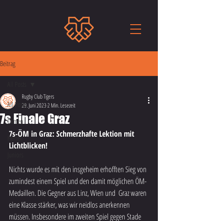
Beitrag
All Posts
Rugby Club Tigers
All Posts
29. Juni 2023
2 Min. Lesezeit
7s Finale Graz
Damen
7s-ÖM in Graz: Schmerzhafte Lektion mit 
Herren
Lichtblicken!
Juniors
Nichts wurde es mit den insgeheim erhofften Sieg von 
zumindest einem Spiel und den damit möglichen ÖM-
Medaillen. Die Gegner aus Linz, Wien und  Graz waren 
eine Klasse stärker, was wir neidlos anerkennen 
müssen. Insbesondere im zweiten Spiel gegen Stade 