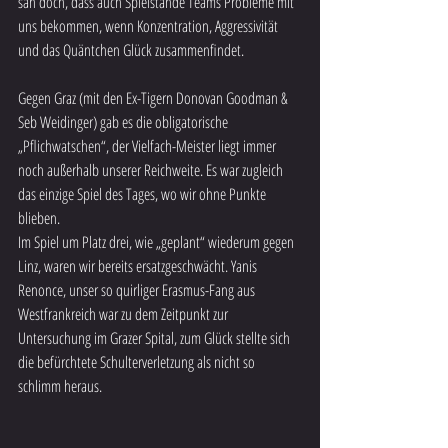
sah doch, dass auch Spielstände Teams Probleme mit 
uns bekommen, wenn Konzentration, Aggressivität 
und das Quäntchen Glück zusammenfindet. 
Gegen Graz (mit den Ex-Tigern Donovan Goodman & 
Seb Weidinger) gab es die obligatorische 
„Pflichwatschen“, der Vielfach-Meister liegt immer 
noch außerhalb unserer Reichweite. Es war zugleich 
das einzige Spiel des Tages, wo wir ohne Punkte 
blieben. 
Im Spiel um Platz drei, wie „geplant“ wiederum gegen 
Linz, waren wir bereits ersatzgeschwächt. Yanis 
Renonce, unser so quirliger Erasmus-Fang aus 
Westfrankreich war zu dem Zeitpunkt zur 
Untersuchung im Grazer Spital, zum Glück stellte sich 
die befürchtete Schulterverletzung als nicht so 
schlimm heraus. 